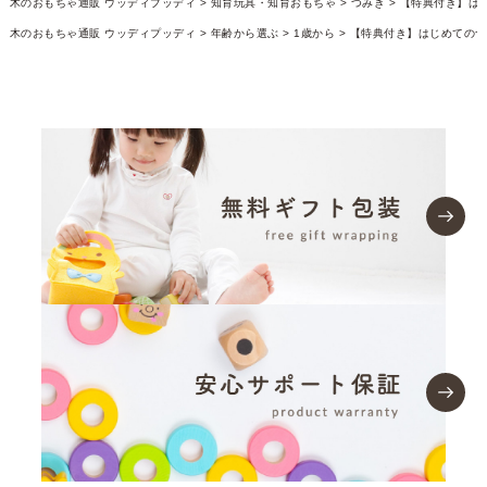
木のおもちゃ通販 ウッディプッディ
知育玩具・知育おもちゃ
つみき
【特典付き】はじ
木のおもちゃ通販 ウッディプッディ
年齢から選ぶ
1歳から
【特典付き】はじめてのつみ