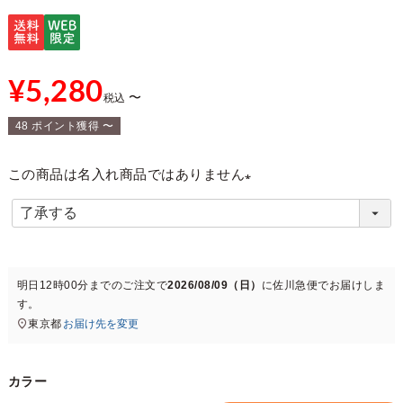
¥
5,280
〜
税込
48
ポイント獲得
〜
この商品は名入れ商品ではありません
(
必
須
)
明日
12時00分
までのご注文で
2026/08/09（日）
に
佐川急便
でお届けしま
す。
東京都
お届け先を変更
カラー