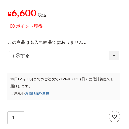
6,600
¥
税込
xt
60
ポイント獲得
この商品は名入れ商品ではありません
(
必
須
本日
12時00分
までのご注文で
2026/08/09（日）
に
佐川急便
でお
)
届けします。
東京都
お届け先を変更