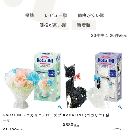
標準
レビュー順
価格が安い順
価格が高い順
新着順
23
件中
1
-
20
件表示
KoCaLiNi (コカリニ) ローズブ
KoCaLiNi (コカリニ) 猫
ーケ
¥
880
税込