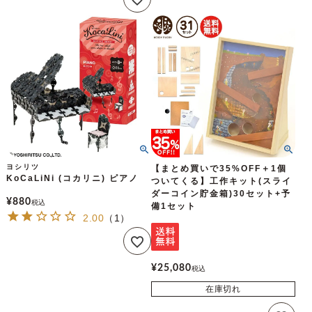
ヨシリツ
【まとめ買いで35%OFF＋1個
KoCaLiNi (コカリニ) ピアノ
ついてくる】工作キット(スライ
ダーコイン貯金箱)30セット+予
¥
880
税込
備1セット
2.00
（
1
）
¥
25,080
税込
在庫切れ