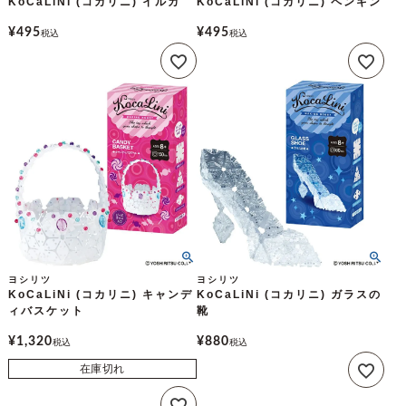
KoCaLiNi (コカリニ) イルカ
KoCaLiNi (コカリニ) ペンギン
¥
495
¥
495
税込
税込
ヨシリツ
ヨシリツ
KoCaLiNi (コカリニ) キャンデ
KoCaLiNi (コカリニ) ガラスの
ィバスケット
靴
¥
1,320
¥
880
税込
税込
在庫切れ