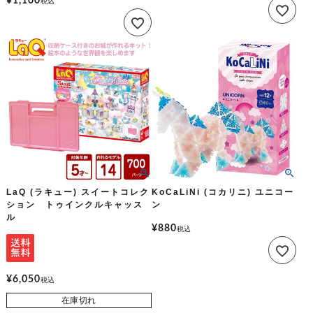
¥
1,100
税込
LaQ (ラキュー) スイートコレク
KoCaLiNi (コカリニ) ユニコー
ション トゥインクルキャッス
ン
ル
¥
880
税込
¥
6,050
税込
在庫切れ