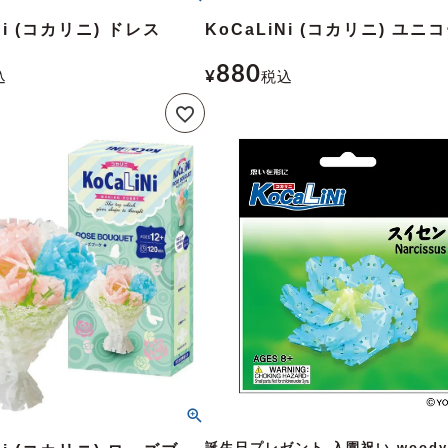
Ni (コカリニ) ドレス
KoCaLiNi (コカリニ) ユニ
880
込
¥
税込
誕生日プレゼント 入園祝い wood