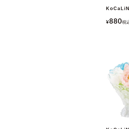
KoCaLi
880
¥
税