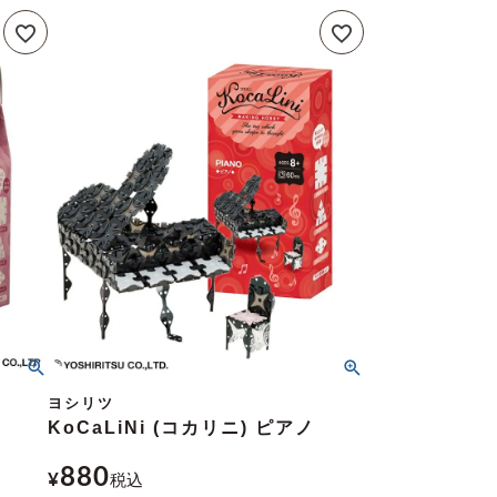
ヨシリツ
KoCaLiNi (コカリニ) ピアノ
880
¥
税込