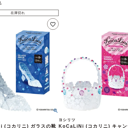
込
在庫切れ
ヨシリツ
Ni (コカリニ) ガラスの靴
KoCaLiNi (コカリニ) キャ