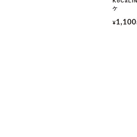
KoCaLi
ケ
1,100
¥