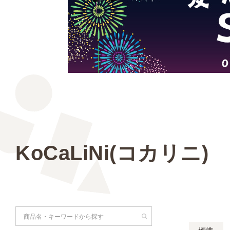
KoCaLiNi(コカリニ)
検索