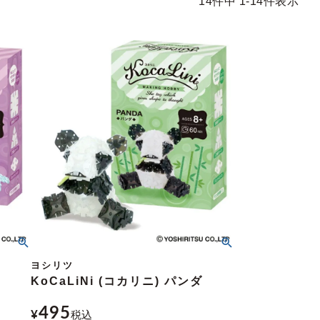
14
件中
1
-
14
件表示
ヨシリツ
KoCaLiNi (コカリニ) パンダ
495
¥
税込