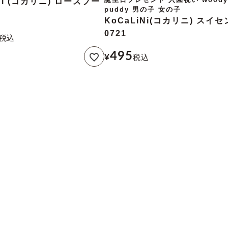
Ni (コカリニ) ローズブー
puddy 男の子 女の子
KoCaLiNi(コカリニ) スイ
0721
税込
495
¥
税込