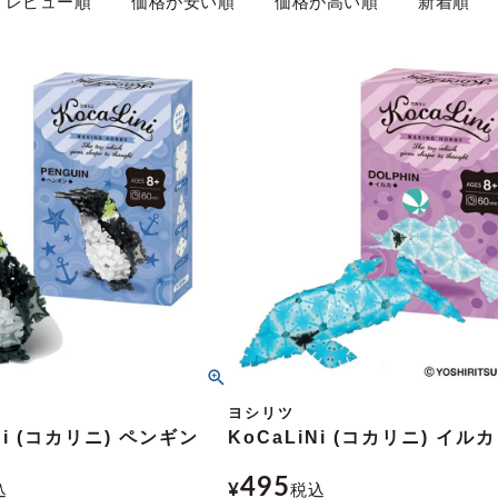
レビュー順
価格が安い順
価格が高い順
新着順
ヨシリツ
Ni (コカリニ) ペンギン
KoCaLiNi (コカリニ) イルカ
495
込
¥
税込