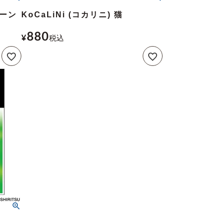
コーン
KoCaLiNi (コカリニ) 猫
880
¥
税込
y