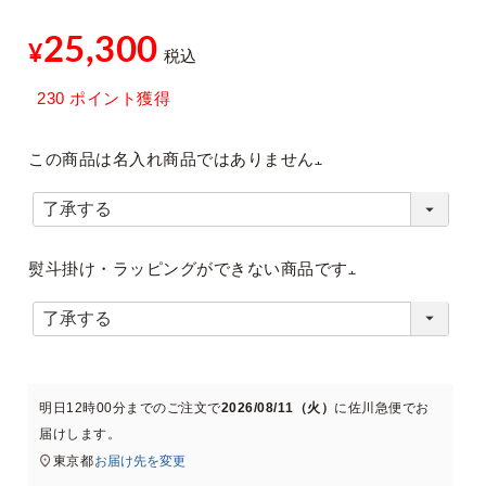
25,300
¥
税込
xt
230
ポイント獲得
この商品は名入れ商品ではありません
(
必
熨斗掛け・ラッピングができない商品です
須
)
(
必
須
明日
12時00分
までのご注文で
2026/08/11（火）
に
佐川急便
でお
)
届けします。
東京都
お届け先を変更