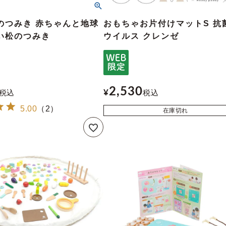
のつみき 赤ちゃんと地球
おもちゃお片付けマットS 抗
い松のつみき
ウイルス クレンゼ
2,530
税込
¥
税込
5.00
（
2
）
在庫切れ