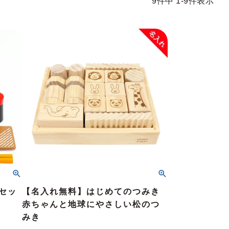
9
件中
1
-
9
件表示
セッ
【名入れ無料】はじめてのつみき
赤ちゃんと地球にやさしい松のつ
みき