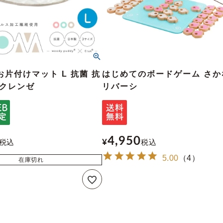
片付けマット L 抗菌 抗
はじめてのボードゲーム さか
 クレンゼ
リバーシ
4,950
税込
¥
税込
5.00
（
4
）
在庫切れ