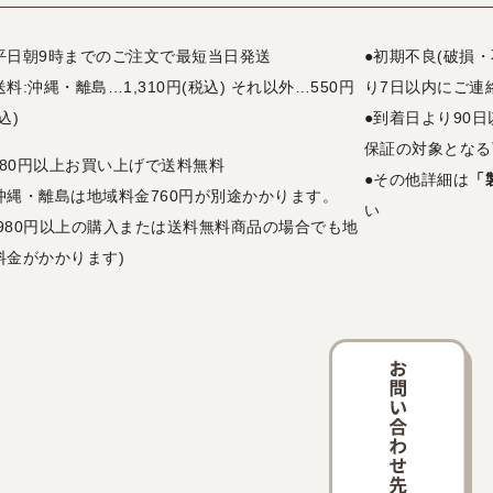
平日朝9時までのご注文で最短当日発送
●初期不良(破損
送料:沖縄・離島…1,310円(税込) それ以外…550円
り7日以内にご連
込)
●到着日より90
保証の対象となる
,980円以上お買い上げで送料無料
●その他詳細は
「
沖縄・離島は地域料金760円が別途かかります。
い
3,980円以上の購入または送料無料商品の場合でも地
料金がかかります)