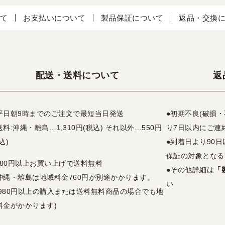
て
お支払いについて
製品保証について
返品・交換
配送・送料について
返
平日朝9時までのご注文で最短当日発送
●初期不良(破損
送料:沖縄・離島…1,310円(税込) それ以外…550円
り7日以内にご連
込)
●到着日より90
保証の対象となる
,980円以上お買い上げで送料無料
●その他詳細は
「
沖縄・離島は地域料金760円が別途かかります。
い
3,980円以上の購入または送料無料商品の場合でも地
料金がかかります)