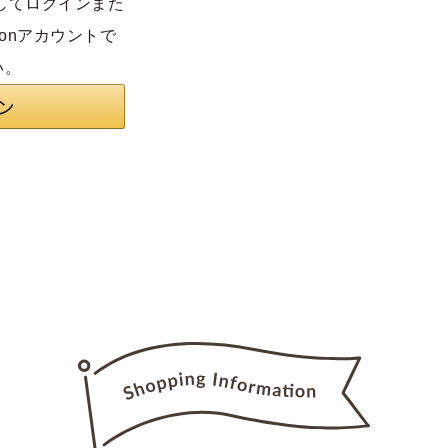
利用してログインまた
onアカウントで
い。