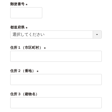
須
郵便番号
)
(
必
須
都道府県
)
(
必
住所１（市区町村）
須
)
(
必
須
住所２（番地）
)
(
必
須
住所３（建物名）
)