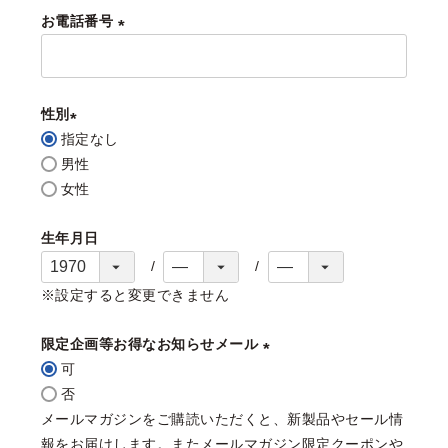
お電話番号
(
必
須
性別
)
指定なし
(
男性
必
女性
須
)
生年月日
※設定すると変更できません
限定企画等お得なお知らせメール
可
(
否
必
メールマガジンをご購読いただくと、新製品やセール情
須
報をお届けします。またメールマガジン限定クーポンや