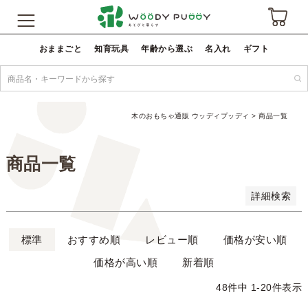
並び順
新着順
おままごと
知育玩具
年齢から選ぶ
名入れ
ギフト
登録順
価格が安い順
価格が高い順
優先度順
木のおもちゃ通販 ウッディプッディ
商品一覧
レビュー順
キーワードヒット順
商品一覧
検索
詳細検索
標準
おすすめ順
レビュー順
価格が安い順
価格が高い順
新着順
48
件中
1
-
20
件表示