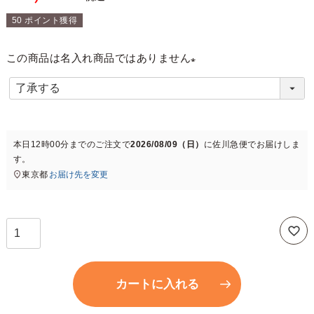
50
ポイント獲得
この商品は名入れ商品ではありません
(
必
須
)
本日
12時00分
までのご注文で
2026/08/09（日）
に
佐川急便
でお届けしま
す。
東京都
お届け先を変更
カートに入れる