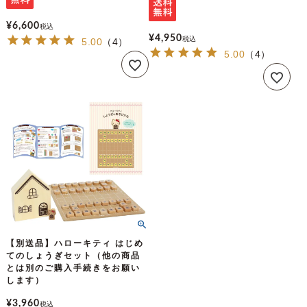
¥
6,600
税込
¥
4,950
税込
5.00
（
4
）
5.00
（
4
）
【別送品】ハローキティ はじめ
てのしょうぎセット（他の商品
とは別のご購入手続きをお願い
します）
¥
3,960
税込