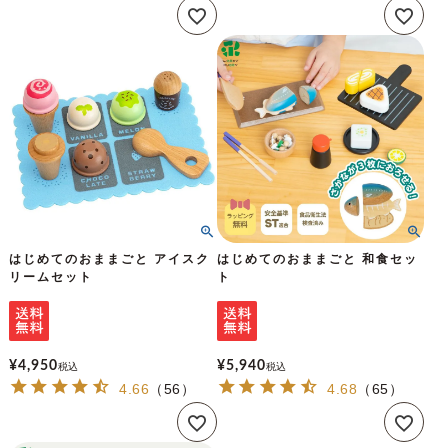
はじめてのおままごと アイスク
はじめてのおままごと 和食セッ
リームセット
ト
¥
4,950
¥
5,940
税込
税込
4.66
（
56
）
4.68
（
65
）