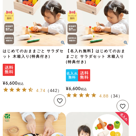
はじめてのおままごと サラダセ
【名入れ無料】はじめてのおま
ット 木箱入り(特典付き)
まごと サラダセット 木箱入り
(特典付き)
¥
6,600
税込
¥
6,600
税込
4.74
（
442
）
4.88
（
34
）