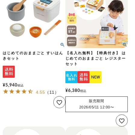
はじめてのおままごと すいはん
【名入れ無料】【特典付き】 は
きセット
じめてのおままごと レジスター
セット
¥
5,940
税込
¥
6,380
税込
4.55
（
11
）
販売期間
2026/05/11 12:00
〜