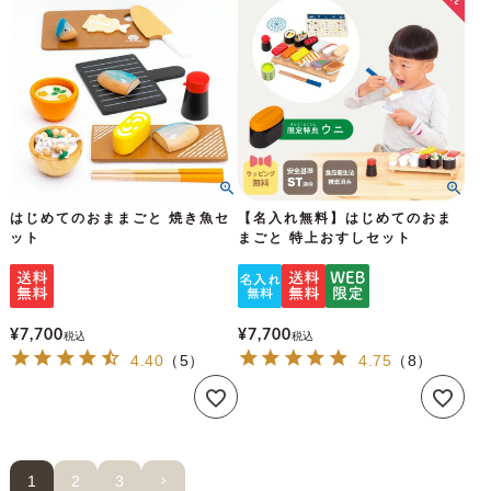
はじめてのおままごと 焼き魚セ
【名入れ無料】はじめてのおま
ット
まごと 特上おすしセット
¥
7,700
¥
7,700
税込
税込
4.40
（
5
）
4.75
（
8
）
1
2
3