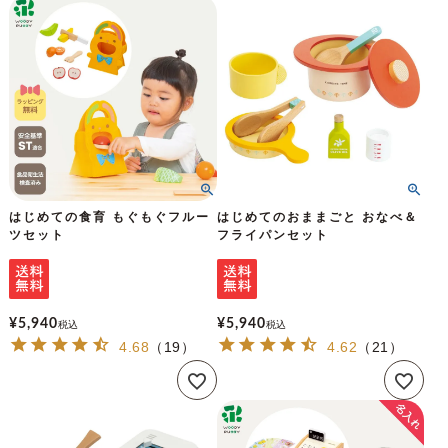
はじめての食育 もぐもぐフルー
はじめてのおままごと おなべ＆
ツセット
フライパンセット
¥
5,940
¥
5,940
税込
税込
4.68
（
19
）
4.62
（
21
）