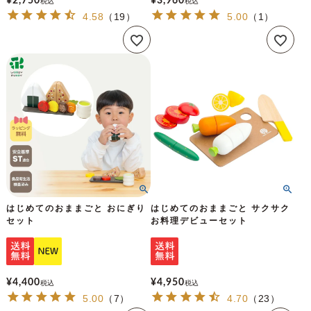
¥
2,750
¥
3,960
税込
税込
4.58
（
19
）
5.00
（
1
）
はじめてのおままごと おにぎり
はじめてのおままごと サクサク
セット
お料理デビューセット
¥
4,400
¥
4,950
税込
税込
5.00
（
7
）
4.70
（
23
）