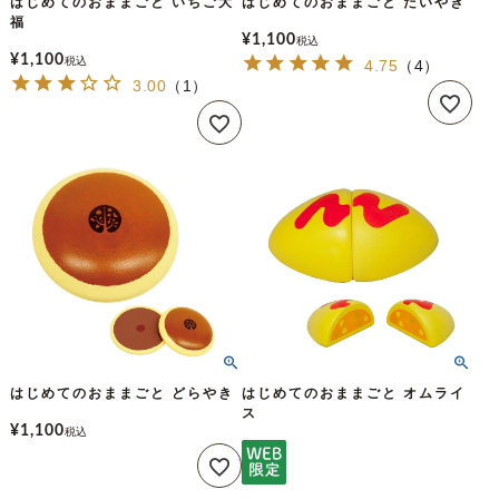
はじめてのおままごと いちご大
はじめてのおままごと たいやき
福
¥
1,100
税込
¥
1,100
税込
4.75
（
4
）
3.00
（
1
）
はじめてのおままごと どらやき
はじめてのおままごと オムライ
ス
¥
1,100
税込