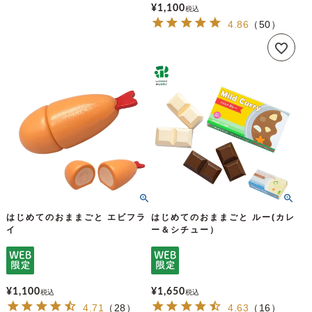
¥
1,100
税込
4.86
（
50
）
はじめてのおままごと エビフラ
はじめてのおままごと ルー(カレ
イ
ー＆シチュー）
¥
1,100
¥
1,650
税込
税込
4.71
（
28
）
4.63
（
16
）