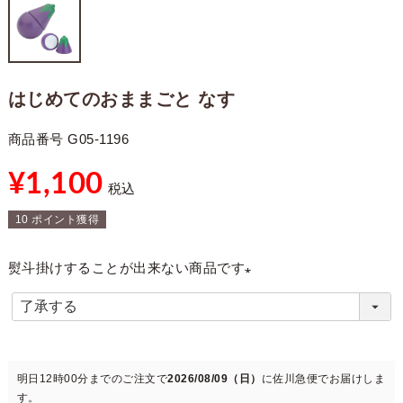
はじめてのおままごと なす
商品番号
G05-1196
¥
1,100
税込
10
ポイント獲得
熨斗掛けすることが出来ない商品です
(
必
須
)
明日
12時00分
までのご注文で
2026/08/09（日）
に
佐川急便
でお届けしま
す。