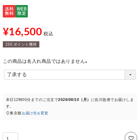
¥
16,500
税込
150
ポイント獲得
この商品は名入れ商品ではありません
(
必
須
)
本日
12時00分
までのご注文で
2026/08/10（月）
に
佐川急便
でお届けしま
す。
東京都
お届け先を変更