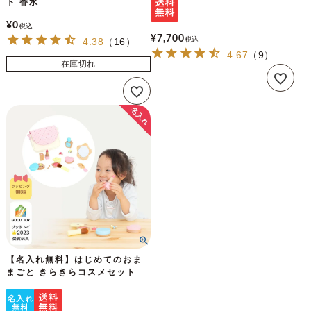
ト 香水
¥
0
税込
¥
7,700
税込
4.38
（
16
）
4.67
（
9
）
在庫切れ
【名入れ無料】はじめてのおま
まごと きらきらコスメセット