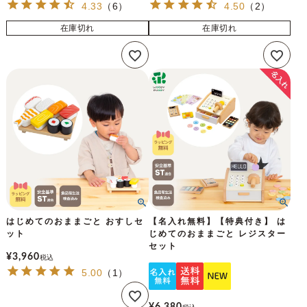
4.33
（
6
）
4.50
（
2
）
在庫切れ
在庫切れ
はじめてのおままごと おすしセ
【名入れ無料】【特典付き】 は
ット
じめてのおままごと レジスター
セット
¥
3,960
税込
5.00
（
1
）