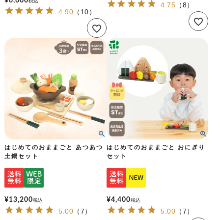
¥
6,600
税込
4.75
（
8
）
4.90
（
10
）
はじめてのおままごと あつあつ
はじめてのおままごと おにぎり
土鍋セット
セット
¥
13,200
¥
4,400
税込
税込
5.00
（
7
）
5.00
（
7
）