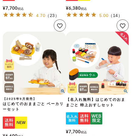
¥
7,700
¥
6,380
税込
税込
4.70
（
23
）
5.00
（
14
）
【2025年9月発売】
【名入れ無料】はじめてのおま
はじめてのおままごと ベーカリ
まごと 特上おすしセット
ーセット
¥
7,700
税込