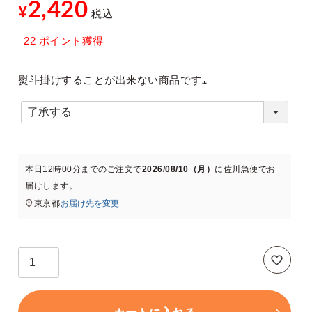
2,420
¥
税込
22
ポイント獲得
xt
熨斗掛けすることが出来ない商品です
(
必
須
本日
12時00分
までのご注文で
2026/08/10（月）
に
佐川急便
でお
)
届けします。
東京都
お届け先を変更