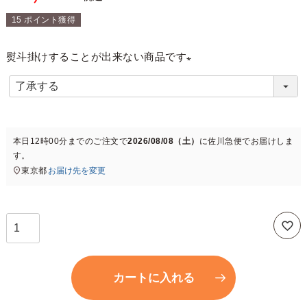
15
ポイント獲得
熨斗掛けすることが出来ない商品です
(
必
須
)
本日
12時00分
までのご注文で
2026/08/08（土）
に
佐川急便
でお届けしま
す。
東京都
お届け先を変更
カートに入れる