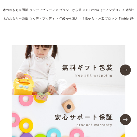
木のおもちゃ通販 ウッディプッディ
ブランドから選ぶ
Timblo（ティンブロ）
木製ブロ
木のおもちゃ通販 ウッディプッディ
年齢から選ぶ
4歳から
木製ブロック Timblo (