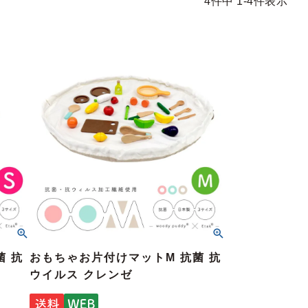
4
件中
1
-
4
件表示
菌 抗
おもちゃお片付けマットM 抗菌 抗
ウイルス クレンゼ