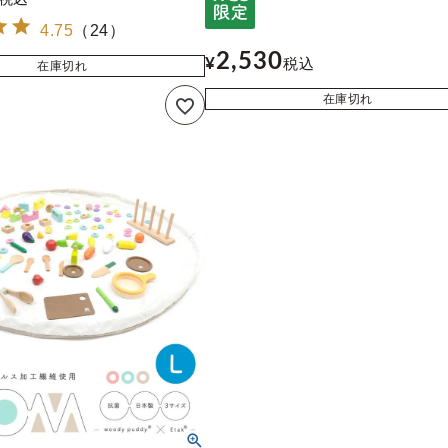
4.75
（
24
）
2,530
¥
税込
在庫切れ
在庫切れ