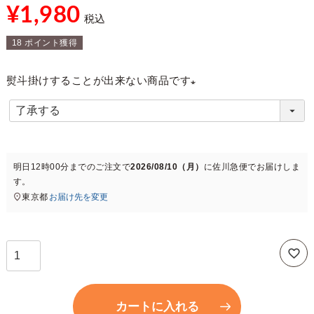
¥
1,980
税込
18
ポイント獲得
熨斗掛けすることが出来ない商品です
(
必
須
)
明日
12時00分
までのご注文で
2026/08/10（月）
に
佐川急便
でお届けしま
す。
東京都
お届け先を変更
カートに入れる