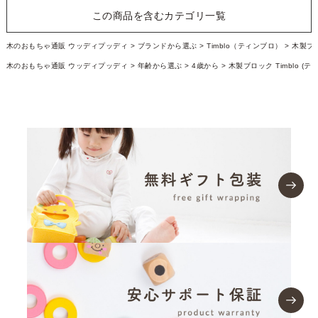
この商品を含むカテゴリ一覧
木のおもちゃ通販 ウッディプッディ
ブランドから選ぶ
Timblo（ティンブロ）
木製ブロ
木のおもちゃ通販 ウッディプッディ
年齢から選ぶ
4歳から
木製ブロック Timblo (