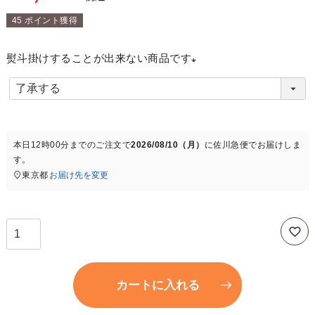
45
ポイント獲得
熨斗掛けすることが出来ない商品です
(
必
須
)
本日
12時00分
までのご注文で
2026/08/10（月）
に
佐川急便
でお届けしま
す。
東京都
お届け先を変更
カートに入れる