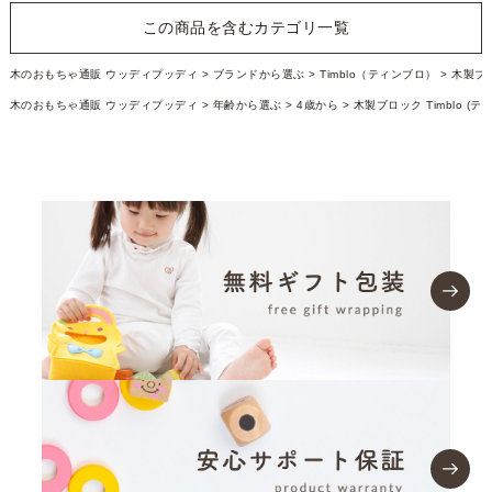
この商品を含むカテゴリ一覧
木のおもちゃ通販 ウッディプッディ
ブランドから選ぶ
Timblo（ティンブロ）
木製ブロッ
木のおもちゃ通販 ウッディプッディ
年齢から選ぶ
4歳から
木製ブロック Timblo (ティ