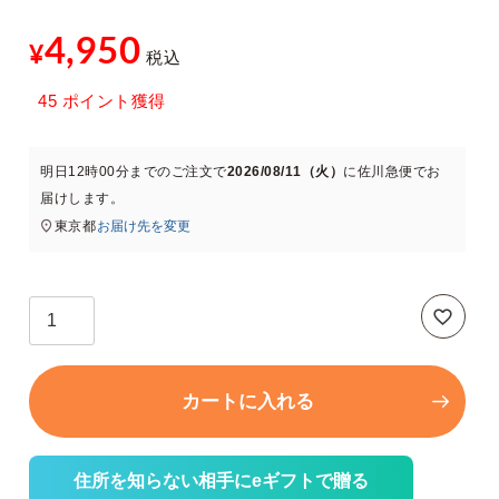
4,950
¥
税込
45
ポイント獲得
明日
12時00分
までのご注文で
2026/08/11（火）
に
佐川急便
でお
届けします。
東京都
お届け先を変更
カートに入れる
住所を知らない相手にeギフトで贈る