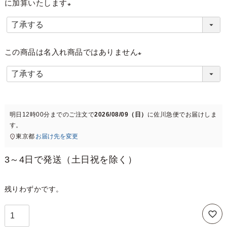
に加算いたします
(
必
須
この商品は名入れ商品ではありません
)
(
必
須
)
明日
12時00分
までのご注文で
2026/08/09（日）
に
佐川急便
でお届けしま
す。
東京都
お届け先を変更
3～4日で発送（土日祝を除く）
残りわずかです。