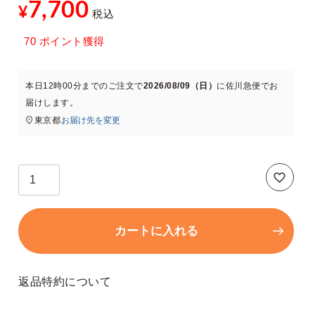
7,700
¥
税込
70
ポイント獲得
本日
12時00分
までのご注文で
2026/08/09（日）
に
佐川急便
でお
xt
届けします。
東京都
お届け先を変更
カートに入れる
返品特約について