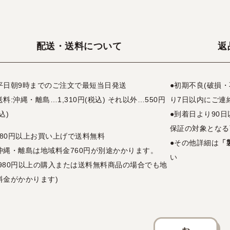
配送・送料について
返
平日朝9時までのご注文で最短当日発送
●初期不良(破損
送料:沖縄・離島…1,310円(税込) それ以外…550円
り7日以内にご連
込)
●到着日より90
保証の対象となる
,980円以上お買い上げで送料無料
●その他詳細は
「
沖縄・離島は地域料金760円が別途かかります。
い
3,980円以上の購入または送料無料商品の場合でも地
料金がかかります)