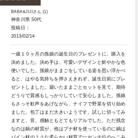
BABA&JIJI
1
神奈川県
50代
投稿日
2013/02/14
一歳１０ヶ月の孫娘の誕生日のプレゼントに、購入を
決めました。決め手は、可愛いデザインと鮮やかな色
便いでした。孫娘がままごをしている姿を思い浮かべ
ると、はやる気持ちを押さえきれず、誕生日前にプレ
ゼントしました。届いたままごとセットを見て、期待
どうりで質感もしっかりしていて安心しました。孫娘
もさっそ歓声をあげながら、ナイフで野菜を切り始め
ました。包丁はまだ大きいようです。試しに切ってみ
ますと、音、感触ともとてもリアルでした。ただ残念
なのは鍋の材質が、他はブナ材を使っているのに鍋は
パイン材のような柔らかい材質で一センチ位のへこみ