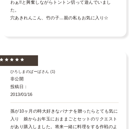
わぁ!!と興奮しながらトントン切って遊んでいまし
た。

穴あきれんこん、竹の子…親の私もお気に入り☆

ひろしまのばーば
1
非公開
投稿日
2013/01/16
孫が10ヶ月の時大好きなバナナを贈ったらとても気に
入り　娘からお年玉におままごとセットのリクエスト
があり購入しました。将来一緒に料理をする作戦のよ