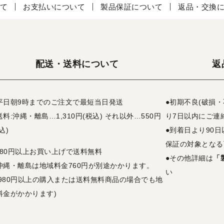
て
お支払いについて
製品保証について
返品・交換
配送・送料について
返
平日朝9時までのご注文で最短当日発送
●初期不良(破損
送料:沖縄・離島…1,310円(税込) それ以外…550円
り7日以内にご連
込)
●到着日より90
保証の対象となる
,980円以上お買い上げで送料無料
●その他詳細は
「
沖縄・離島は地域料金760円が別途かかります。
い
3,980円以上の購入または送料無料商品の場合でも地
料金がかかります)