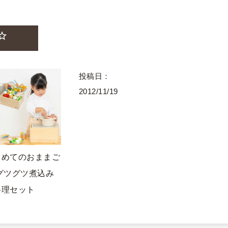
投稿日
2012/11/19
じめてのおままご
 グツグツ煮込み
料理セット