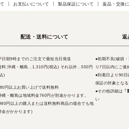
て
お支払いについて
製品保証について
返品・交換
配送・送料について
返
平日朝9時までのご注文で最短当日発送
●初期不良(破損
送料:沖縄・離島…1,310円(税込) それ以外…550円
り7日以内にご連
込)
●到着日より90
保証の対象となる
,980円以上お買い上げで送料無料
●その他詳細は
「
沖縄・離島は地域料金760円が別途かかります。
い
3,980円以上の購入または送料無料商品の場合でも地
料金がかかります)