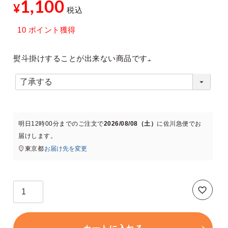
1,100
¥
税込
10
ポイント獲得
熨斗掛けすることが出来ない商品です
(
必
須
明日
12時00分
までのご注文で
2026/08/08（土）
に
佐川急便
でお
)
届けします。
東京都
お届け先を変更