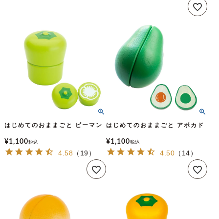
はじめてのおままごと ピーマン
はじめてのおままごと アボカド
¥
1,100
¥
1,100
税込
税込
4.58
（
19
）
4.50
（
14
）