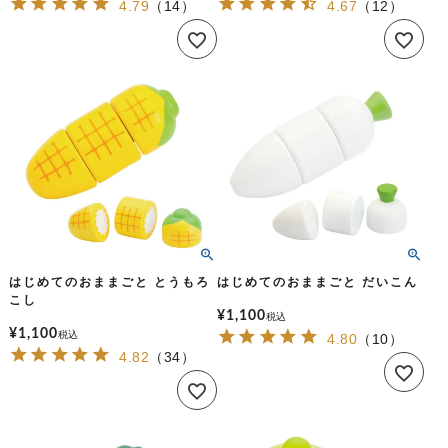
4.79
（
14
）
4.67
（
12
）
はじめてのおままごと とうもろ
はじめてのおままごと だいこん
こし
¥
1,100
税込
¥
1,100
税込
4.80
（
10
）
4.82
（
34
）