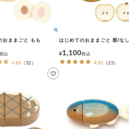
のおままごと もも
はじめてのおままごと 梨/な
1,100
税込
¥
税込
4.66
（
32
）
4.83
（
23
）