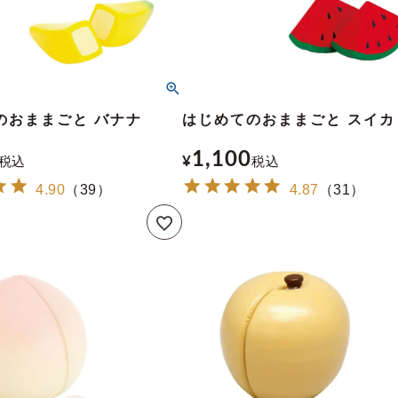
のおままごと バナナ
はじめてのおままごと スイカ
1,100
税込
¥
税込
4.90
（
39
）
4.87
（
31
）