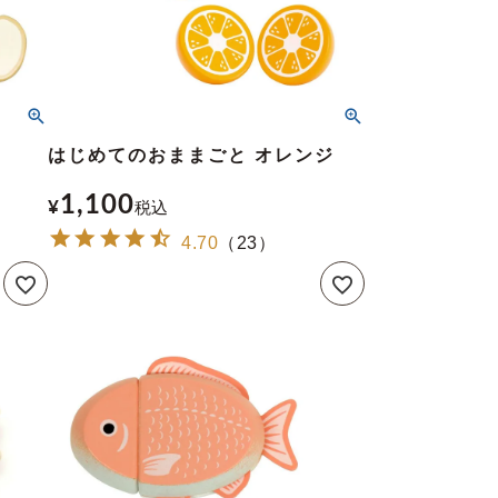
し
はじめてのおままごと オレンジ
1,100
¥
税込
4.70
（
23
）