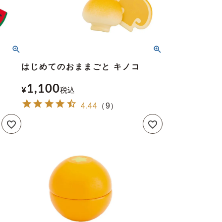
はじめてのおままごと キノコ
1,100
¥
税込
4.44
（
9
）