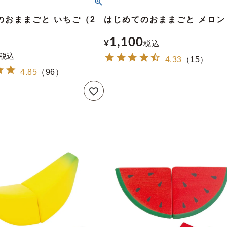
のおままごと いちご（2
はじめてのおままごと メロン
）
1,100
¥
税込
税込
4.33
（
15
）
4.85
（
96
）