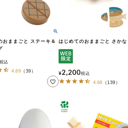
のおままごと ステーキ＆
はじめてのおままごと さかな
グ
税込
4.69
（
39
）
2,200
¥
税込
4.68
（
139
）