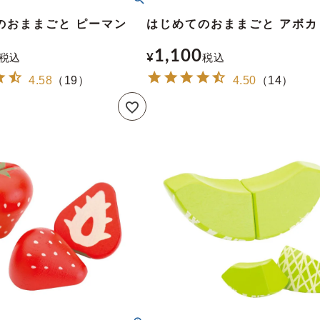
のおままごと ピーマン
はじめてのおままごと アボカ
1,100
税込
¥
税込
4.58
（
19
）
4.50
（
14
）