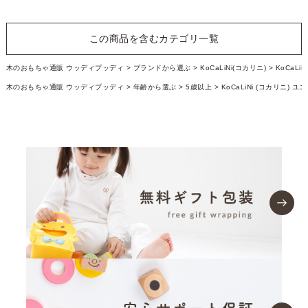
この商品を含むカテゴリ一覧
木のおもちゃ通販 ウッディプッディ
ブランドから選ぶ
KoCaLiNi(コカリニ)
KoCaLi
木のおもちゃ通販 ウッディプッディ
年齢から選ぶ
5歳以上
KoCaLiNi (コカリニ) ユ