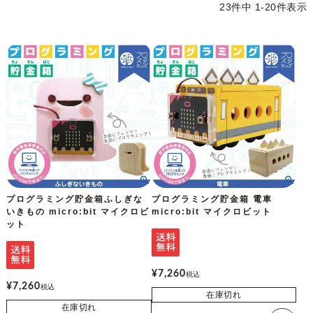
23
件中
1
-
20
件表示
プログラミング貯金箱ふしぎな
プログラミング貯金箱 電車
いきもの micro:bit マイクロビ
micro:bit マイクロビット
ット
¥
7,260
税込
¥
7,260
税込
在庫切れ
在庫切れ