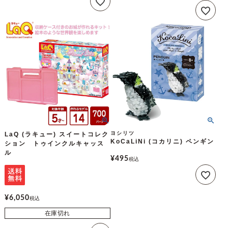
ヨシリツ
LaQ (ラキュー) スイートコレク
KoCaLiNi (コカリニ) ペンギン
ション トゥインクルキャッス
ル
¥
495
税込
¥
6,050
税込
在庫切れ