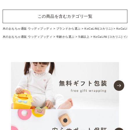
この商品を含むカテゴリ一覧
木のおもちゃ通販 ウッディプッディ
ブランドから選ぶ
KoCaLiNi(コカリニ)
KoCaLi
木のおもちゃ通販 ウッディプッディ
年齢から選ぶ
5歳以上
KoCaLiNi (コカリニ) イ