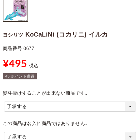
KoCaLiNi (コカリニ) イルカ
ヨシリツ
商品番号
0677
¥
495
税込
45
ポイント獲得
熨斗掛けすることが出来ない商品です
(
必
須
この商品は名入れ商品ではありません
)
(