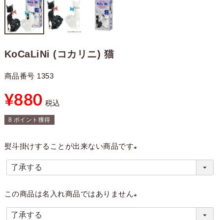
KoCaLiNi (コカリニ) 猫
商品番号
1353
¥
880
税込
8
ポイント獲得
熨斗掛けすることが出来ない商品です
(
必
須
この商品は名入れ商品ではありません
)
(