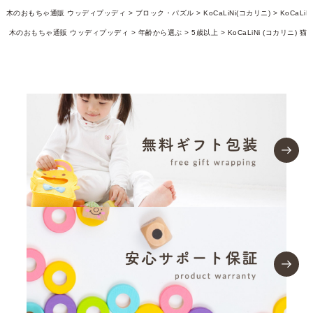
木のおもちゃ通販 ウッディプッディ
ブロック・パズル
KoCaLiNi(コカリニ)
KoCaLiN
木のおもちゃ通販 ウッディプッディ
年齢から選ぶ
5歳以上
KoCaLiNi (コカリニ) 猫