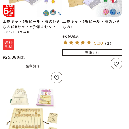
工作キット(モビール・海のいき
工作キット(モビール・海のいき
もの)40セット+予備１セット
もの)
G03-1175-40
¥
660
税込
5.00
（
1
）
在庫切れ
¥
25,080
税込
在庫切れ