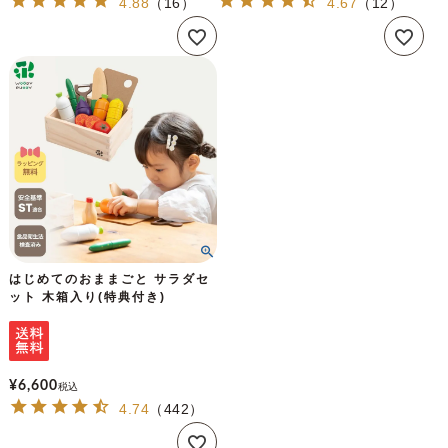
4.88
（
16
）
4.67
（
12
）
はじめてのおままごと サラダセ
ット 木箱入り(特典付き)
¥
6,600
税込
4.74
（
442
）