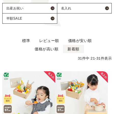
出産お祝い
名入れ
半額SALE
標準
レビュー順
価格が安い順
価格が高い順
新着順
31
件中
21
-
31
件表示