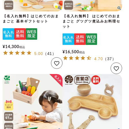
【名入れ無料】はじめてのおま
【名入れ無料】 はじめてのおま
まごと 基本ギフトセット
まごと グツグツ煮込みお料理セ
ット
¥
14,300
税込
¥
16,500
税込
5.00
（
41
）
4.70
（
37
）