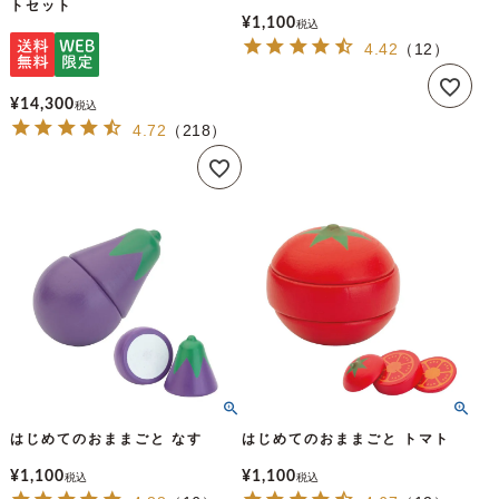
トセット
¥
1,100
税込
4.42
（
12
）
¥
14,300
税込
4.72
（
218
）
はじめてのおままごと なす
はじめてのおままごと トマト
¥
1,100
¥
1,100
税込
税込