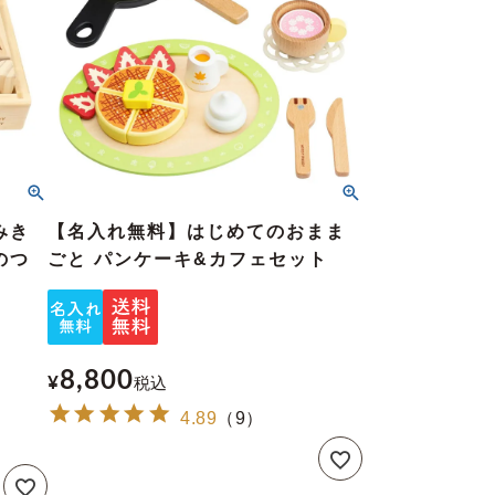
みき
【名入れ無料】はじめてのおまま
のつ
ごと パンケーキ&カフェセット
8,800
¥
税込
4.89
（
9
）