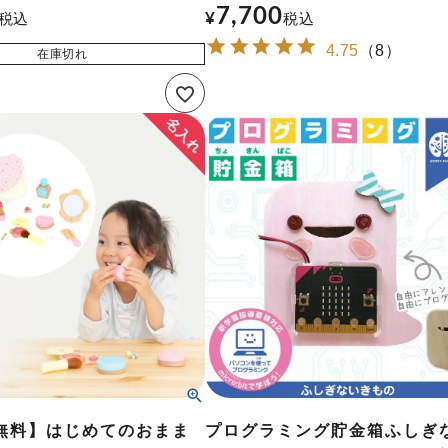
7,700
税込
¥
税込
4.75
（
8
）
在庫切れ
無料】はじめてのおまま
プログラミング貯金箱ふしぎ