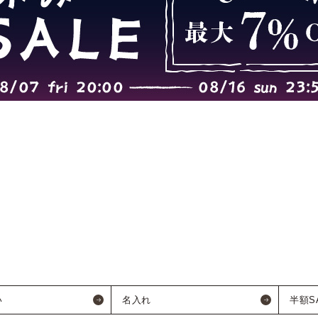
い
名入れ
半額S