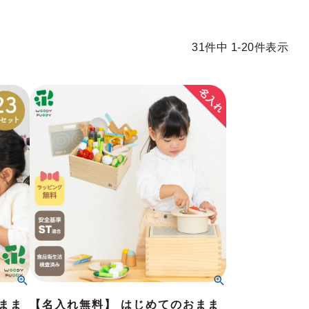
31
件中
1
-
20
件表示
まま
【名入れ無料】 はじめてのおまま