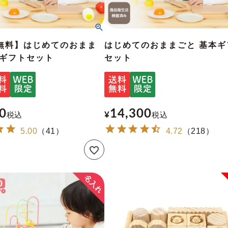
無料】はじめてのおまま
はじめてのおままごと 基本ギ
本ギフトセット
セット
0
14,300
税込
¥
税込
5.00
（
41
）
4.72
（
218
）