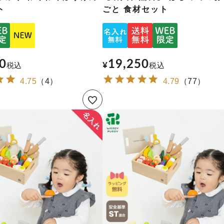
ト
ごと 食材セット
0
19,250
税込
¥
税込
4.75
（
4
）
4.79
（
77
）