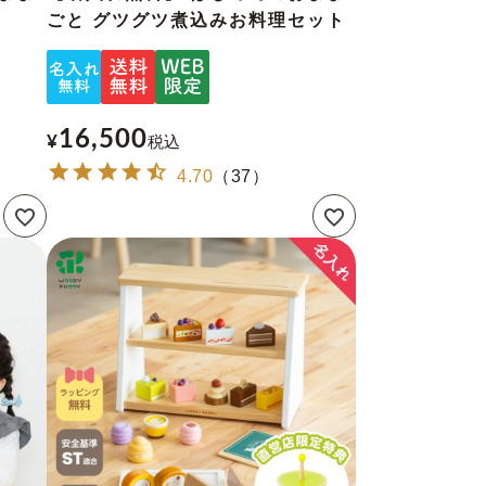
ごと グツグツ煮込みお料理セット
16,500
¥
税込
4.70
（
37
）