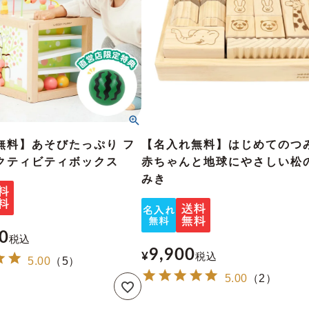
無料】あそびたっぷり フ
【名入れ無料】はじめてのつ
クティビティボックス
赤ちゃんと地球にやさしい松
みき
0
税込
9,900
¥
税込
5.00
（
5
）
5.00
（
2
）