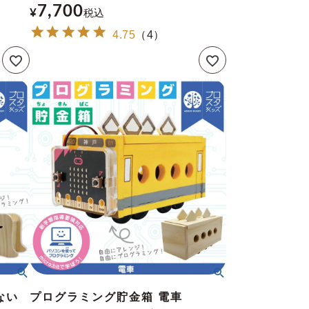
7,700
¥
税込
4.75
（
4
）
ない
プログラミング貯金箱 電車