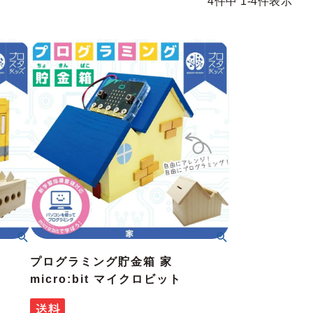
4
件中
1
-
4
件表示
プログラミング貯金箱 家
micro:bit マイクロビット