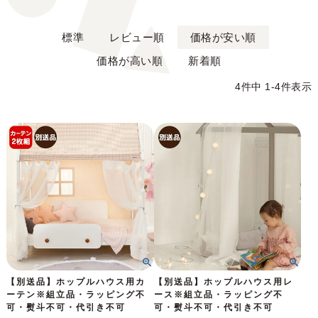
標準
レビュー順
価格が安い順
価格が高い順
新着順
4
件中
1
-
4
件表示
【別送品】ホップルハウス用カ
【別送品】ホップルハウス用レ
ーテン※組立品・ラッピング不
ース※組立品・ラッピング不
可・熨斗不可・代引き不可
可・熨斗不可・代引き不可