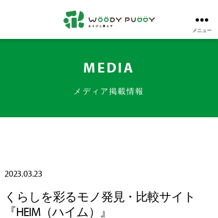
メニュー
株
式
会
社
MEDIA
ウ
ッ
デ
メディア掲載情報
ィ
プ
ッ
デ
ィ
2023.03.23
くらしを彩るモノ発見・比較サイト
『HEIM（ハイム）』