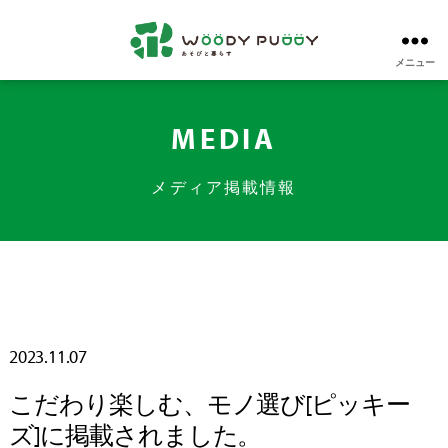
メニュー
株
式
会
社
MEDIA
ウ
ッ
デ
メディア掲載情報
ィ
プ
ッ
デ
ィ
2023.11.07
こだわり楽しむ、モノ選び[ピッキー
ズ]に掲載されました。