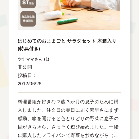
はじめてのおままごと サラダセット 木箱入り
(特典付き)
やすママ
1
非公開
投稿日
2012/06/26
料理番組が好きな２歳３か月の息子のために購
入しました。注文日の翌日に届く素早さにまず
感動、箱を開けると色とりどりの野菜に息子の
目がきらきら、さっそく遊び始めました。一緒
に購入したフライパンで野菜を炒めながら（こ