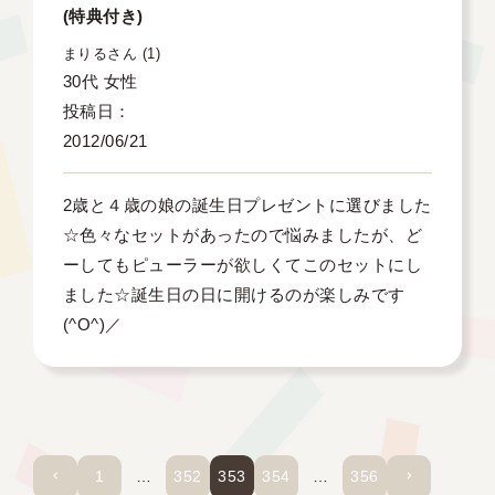
(特典付き)
まりる
1
30代
女性
投稿日
2012/06/21
2歳と４歳の娘の誕生日プレゼントに選びました
☆色々なセットがあったので悩みましたが、ど
ーしてもピューラーが欲しくてこのセットにし
ました☆誕生日の日に開けるのが楽しみです
(^O^)／
1
…
352
353
354
…
356