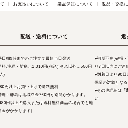
て
お支払いについて
製品保証について
返品・交換
配送・送料について
返
平日朝9時までのご注文で最短当日発送
●初期不良(破損
送料:沖縄・離島…1,310円(税込) それ以外…550円
り7日以内にご連
込)
●到着日より90
保証の対象となる
,980円以上お買い上げで送料無料
●その他詳細は
「
沖縄・離島は地域料金760円が別途かかります。
い
3,980円以上の購入または送料無料商品の場合でも地
料金がかかります)