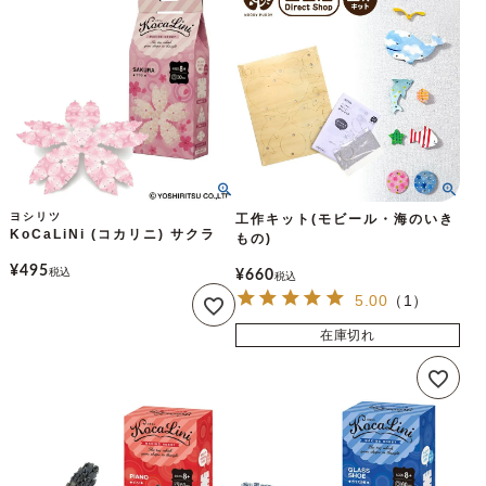
ヨシリツ
工作キット(モビール・海のいき
KoCaLiNi (コカリニ) サクラ
もの)
¥
495
税込
¥
660
税込
5.00
（
1
）
在庫切れ