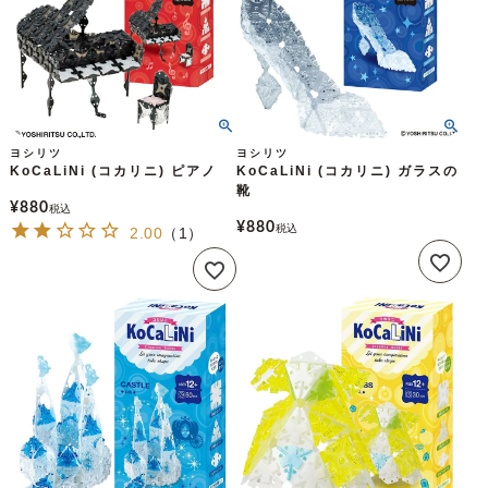
ヨシリツ
ヨシリツ
KoCaLiNi (コカリニ) ピアノ
KoCaLiNi (コカリニ) ガラスの
靴
¥
880
税込
¥
880
税込
2.00
（
1
）