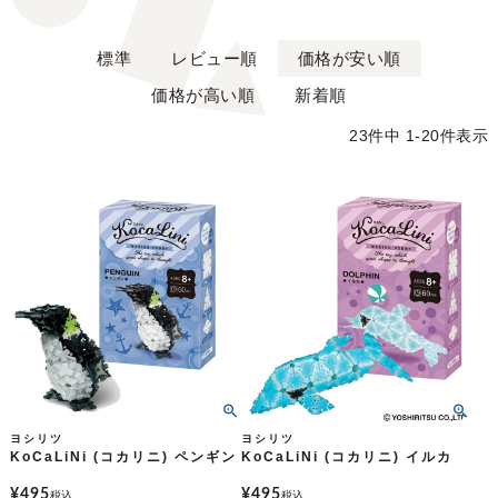
標準
レビュー順
価格が安い順
価格が高い順
新着順
23
件中
1
-
20
件表示
ヨシリツ
ヨシリツ
KoCaLiNi (コカリニ) ペンギン
KoCaLiNi (コカリニ) イルカ
¥
495
¥
495
税込
税込