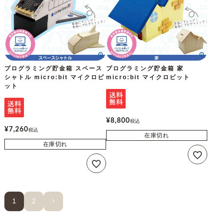
プログラミング貯金箱 スペース
プログラミング貯金箱 家
シャトル micro:bit マイクロビ
micro:bit マイクロビット
ット
¥
8,800
税込
¥
7,260
税込
在庫切れ
在庫切れ
1
2