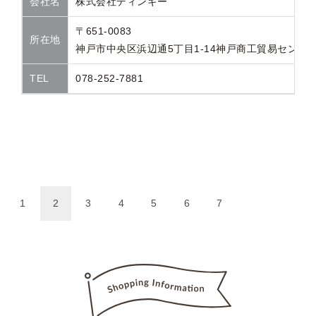
会社名
株式会社ディンギー
〒651-0083
所在地
神戸市中央区浜辺通5丁目1-14神戸商工貿易センタービ
TEL
078-252-7881
1
2
3
4
5
6
7