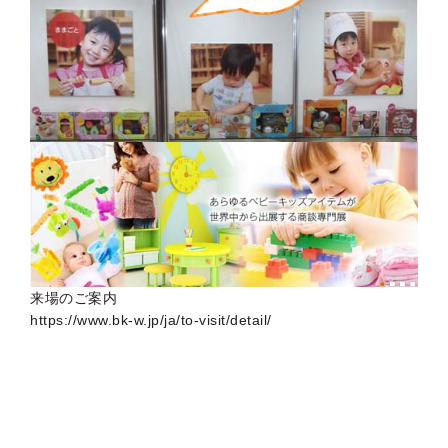
来場のご案内
https://www.bk-w.jp/ja/to-visit/detail/