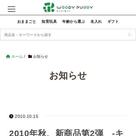
おままごと
知育玩具
年齢から選ぶ
名入れ
ギフト
検
ホーム
/
お知らせ
お知らせ
2010.10.15
2010年秋、新商品第2弾 -キ