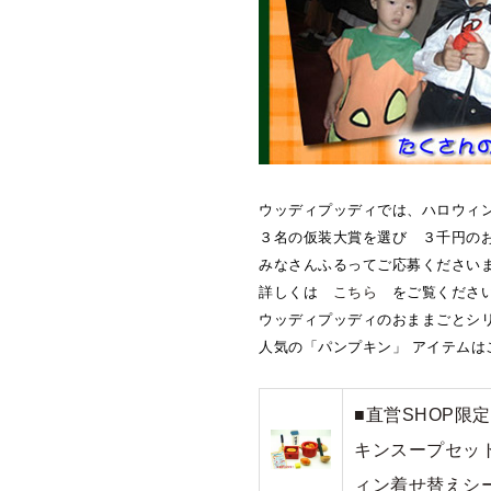
ウッディプッディでは、ハロウィ
３名の仮装大賞を選び ３千円の
みなさんふるってご応募ください
詳しくは
こちら
をご覧くださ
ウッディプッディのおままごとシ
人気の「パンプキン」 アイテムは
■直営SHOP限
キンスープセット）m
ィン着せ替えシ