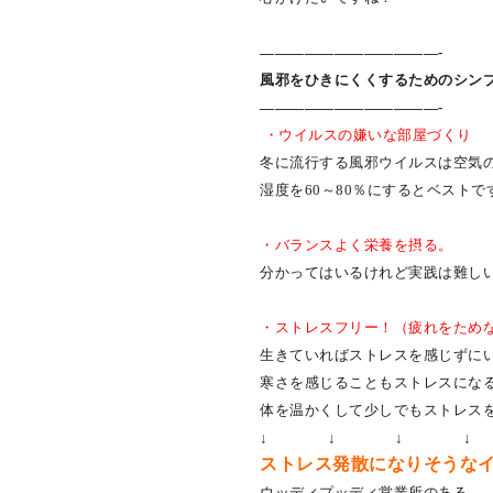
————————————-
風邪をひきにくくするためのシン
————————————-
・ウイルスの嫌いな部屋づくり
冬に流行する風邪ウイルスは空気
湿度を
60
～
80
％にするとベストで
・バランスよく栄養を摂る。
分かってはいるけれど実践は難し
・ストレスフリー！（疲れをため
生きていればストレスを感じずに
寒さを感じることもストレスにな
体を温かくして少しでもストレス
↓ ↓ ↓ ↓
ストレス発散になりそうな
ウッディプッディ営業所のある