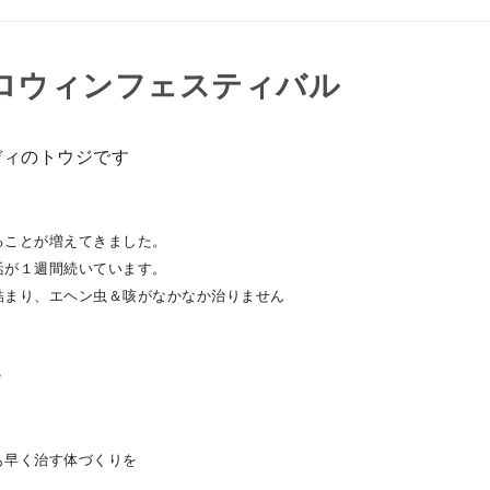
ロウィンフェスティバル
ディのトウジです
ることが増えてきました。
活が１週間続いています。
詰まり、エヘン虫＆咳がなかなか治りません
？
も早く治す体づくりを