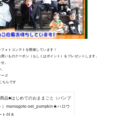
ンフォトコンテトを開催しています！
お買いものクーポン（もしくはポイント）をプレゼントします。
ませ。
い。
リーズ
こちらです
定商品■はじめてのおままごと（パンプ
amagoto-set_pumpkin★ハロウ
ート付き